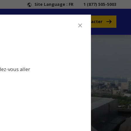
Site Language : FR
1 (877) 505-5003
Nous contacter
e Safety
lez-vous aller