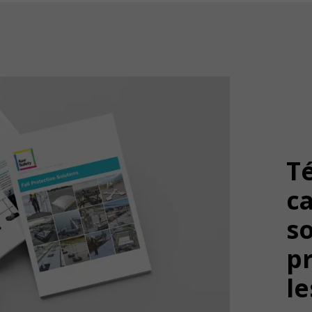
Té
c
so
p
le