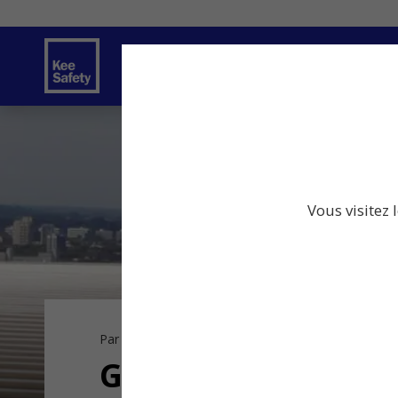
Solutions de sécurité
Services
I
Vous visitez 
Par secteur d’activité
Fabrication
Gestion des installa