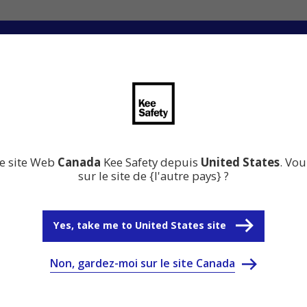
nnovation
Centre de ressources
Pourquoi choisir Ke
le site Web
Canada
Kee Safety depuis
United States
. Vou
sur le site de {l'autre pays} ?
Yes, take me to United States site
Non, gardez-moi sur le site Canada
tions de