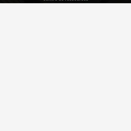
Pourquoi choisir Kee Safety
Aide
CA
©
2026 Kee Safety Ltd. Tous droits réservés